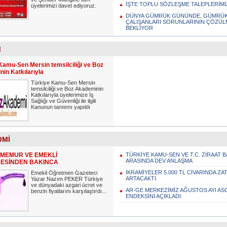
İŞTE TOPLU SÖZLEŞME TALEPLERİMİ
üyelerimizi davet ediyoruz.
DÜNYA GÜMRÜK GÜNÜNDE, GÜMRÜ
ÇALIŞANLARI SORUNLARININ ÇÖZÜL
BEKLİYOR
M
Kamu-Sen Mersin temsilciliği ve Boz
in Katkılarıyla
Türkiye Kamu-Sen Mersin
temsilciliği ve Boz Akademinin
Katkılarıyla üyelerimize İş
Sağlığı ve Güvenliği ile ilgili
Kanunun tanıtımı yapıldı
OMİ
 MEMUR VE EMEKLİ
TÜRKİYE KAMU-SEN VE T.C. ZİRAAT 
ARASINDA DEV ANLAŞMA
ESİNDEN BAKINCA
İKRAMİYELER 5.000 TL CİVARINDA ZA
Emekli Öğretmen Gazeteci
ARTACAKTI.
Yazar Nazım PEKER Türkiye
ve dünyadaki azgari ücret ve
AR-GE MERKEZİMİZ AĞUSTOS AYI AS
benzin fiyatlarını karşılaştırdı...
ENDEKSİNİ AÇIKLADI