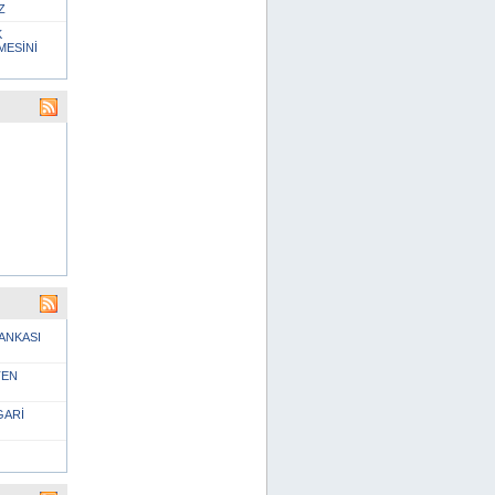
Z
K
MESİNİ
BANKASI
TEN
GARİ