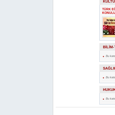
KÜLTÜ
TÜRK E
KONULU 
BİLİM
Bu kat
SAĞLI
Bu kat
HUKU
Bu kat