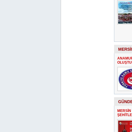
MERSİ
ANAMUR
OLUŞT
GÜND
MERSİN
ŞEHİTLE