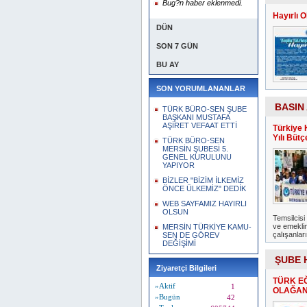
Bug?n haber eklenmedi.
Hayırlı 
DÜN
SON 7 GÜN
BU AY
SON YORUMLANANLAR
BASIN
TÜRK BÜRO-SEN ŞUBE
BAŞKANI MUSTAFA
AŞİRET VEFAAT ETTİ
Türkiye 
Yılı Büt
TÜRK BÜRO-SEN
MERSİN ŞUBESİ 5.
GENEL KURULUNU
YAPIYOR
BİZLER "BİZİM İLKEMİZ
ÖNCE ÜLKEMİZ" DEDİK
WEB SAYFAMIZ HAYIRLI
OLSUN
Temsilcis
ve emeklin
MERSİN TÜRKİYE KAMU-
çalışanları
SEN DE GÖREV
DEĞİŞİMİ
ŞUBE 
Ziyaretçi Bilgileri
TÜRK EĞ
»Aktif
1
OLAĞAN
»Bugün
42