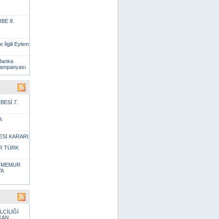
BE 8.
 İlgili Eylem
 Banka
 kampanyası
BESİ 7.
A
ESİ KARARI
R TÜRK
M MEMUR
YA
LCİLİĞİ
KAN