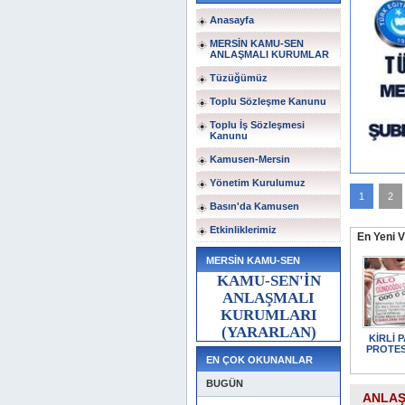
Öğrenci Gelişim Raporu
Anasayfa
Eylem Kararı
MERSİN KAMU-SEN
ANLAŞMALI KURUMLAR
Öğrenci Gelişim Raporu Eylem Kararı
[Devam?n?
Tüzüğümüz
Oku...]
Toplu Sözleşme Kanunu
19 Haziran 2026, 17:46
Toplu İş Sözleşmesi
Kanunu
Kamusen-Mersin
Yönetim Kurulumuz
1
2
Basın'da Kamusen
Etkinliklerimiz
En Yeni V
MERSİN KAMU-SEN
KAMU-SEN'İN
ANLAŞMALI
KURUMLARI
(YARARLAN)
EN ÇOK OKUNANLAR
BUGÜN
ANLAŞ