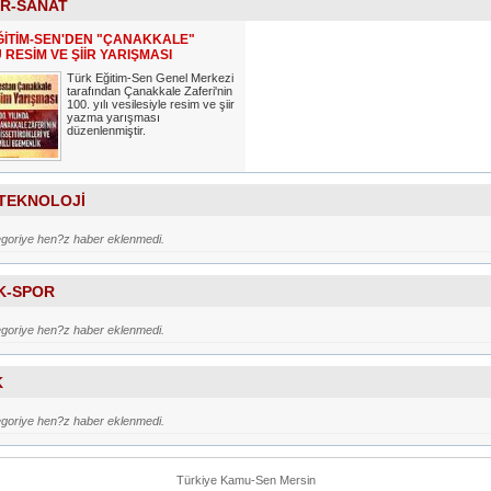
R-SANAT
ĞİTİM-SEN'DEN "ÇANAKKALE"
RESİM VE ŞİİR YARIŞMASI
Türk Eğitim-Sen Genel Merkezi
tarafından Çanakkale Zaferi'nin
100. yılı vesilesiyle resim ve şiir
yazma yarışması
düzenlenmiştir.
-TEKNOLOJİ
egoriye hen?z haber eklenmedi.
K-SPOR
egoriye hen?z haber eklenmedi.
K
egoriye hen?z haber eklenmedi.
Türkiye Kamu-Sen Mersin