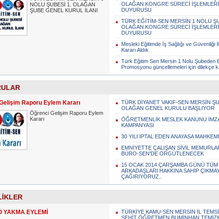
OLAĞAN KONGRE SÜRECİ İŞLEMLERİ
NOLU ŞUBESİ 1. OLAĞAN
DUYURUSU
ŞUBE GENEL KURUL İLANI
TÜRK EĞİTİM-SEN MERSİN 1 NOLU ŞU
OLAĞAN KONGRE SÜRECİ İŞLEMLERİ
DUYURUSU
Mesleki Eğitimde İş Sağlığı ve Güvenliği İle
Kararı Aldık
Türk Eğitim Sen Mersin 1 Nolu Şubeden
Promosyonu güncellemeleri için dilekçe
RULAR
Gelişim Raporu Eylem Kararı
TÜRK DİYANET VAKIF-SEN MERSİN ŞU
OLAĞAN GENEL KURULU BAŞLIYOR
Öğrenci Gelişim Raporu Eylem
Kararı
ÖĞRETMENLİK MESLEK KANUNU İMZ
KAMPANYASI
30 YILI İPTAL EDEN ANAYASA MAHKEM
EMNİYETTE ÇALIŞAN SİVİL MEMURLA
BÜRO-SEN'DE ÖRGÜTLENECEK
15 OCAK 2014 ÇARŞAMBA GÜNÜ TÜ
ARKADAŞLARI HAKKINA SAHİP ÇIKMA
ÇAĞIRIYORUZ..
LİKLER
 YAKMA EYLEMİ
TÜRKİYE KAMU-SEN MERSİN İL TEMSİ
ŞEHİT ÖĞRETMEN BUMİNHAN TEMİZ