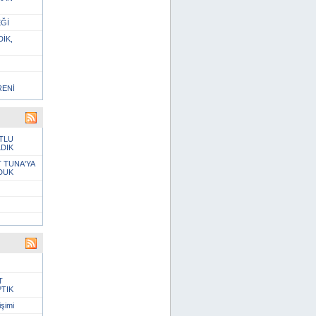
EĞİ
İK,
RENİ
TLU
DIK
 TUNA'YA
DUK
T
PTIK
şimi