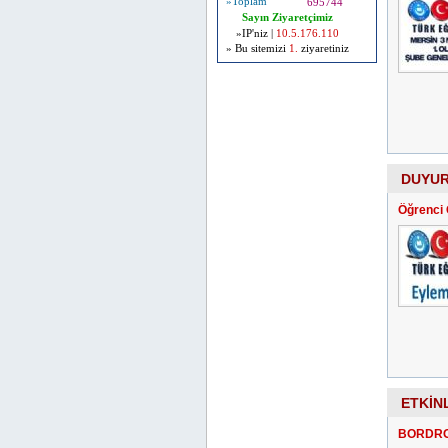
»Toplam
695744
Sayın Ziyaretçimiz
»IP'niz |
10.5.176.110
» Bu sitemizi
1.
ziyaretiniz
DUYU
Öğrenci 
ETKİN
BORDRO