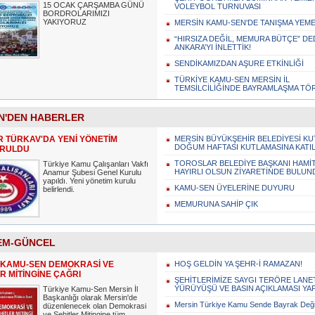
15 OCAK ÇARŞAMBA GÜNÜ
VOLEYBOL TURNUVASI
BORDROLARIMIZI
YAKIYORUZ
MERSİN KAMU-SEN'DE TANIŞMA YEM
“HIRSIZA DEĞİL, MEMURA BÜTÇE” DED
ANKARA’YI İNLETTİK!
SENDİKAMIZDAN AŞURE ETKİNLİĞİ
TÜRKİYE KAMU-SEN MERSİN İL
TEMSİLCİLİĞİNDE BAYRAMLAŞMA TÖ
N'DEN HABERLER
 TÜRKAV'DA YENİ YÖNETİM
MERSİN BÜYÜKŞEHİR BELEDİYESİ KU
DOĞUM HAFTASI KUTLAMASINA KATIL
URULDU
TOROSLAR BELEDİYE BAŞKANI HAMİT
Türkiye Kamu Çalışanları Vakfı
HAYIRLI OLSUN ZİYARETİNDE BULUN
Anamur Şubesi Genel Kurulu
yapıldı. Yeni yönetim kurulu
KAMU-SEN ÜYELERİNE DUYURU
belirlendi.
MEMURUNA SAHİP ÇIK
EM-GÜNCEL
 KAMU-SEN DEMOKRASİ VE
HOŞ GELDİN YA ŞEHR-İ RAMAZAN!
R MİTİNGİNE ÇAĞRI
ŞEHİTLERİMİZE SAYGI TERÖRE LANE
YÜRÜYÜŞÜ VE BASIN AÇIKLAMASI YA
Türkiye Kamu-Sen Mersin İl
Başkanlığı olarak Mersin'de
Mersin Türkiye Kamu Sende Bayrak Deği
düzenlenecek olan Demokrasi
ve Şehitler Mitingine tüm