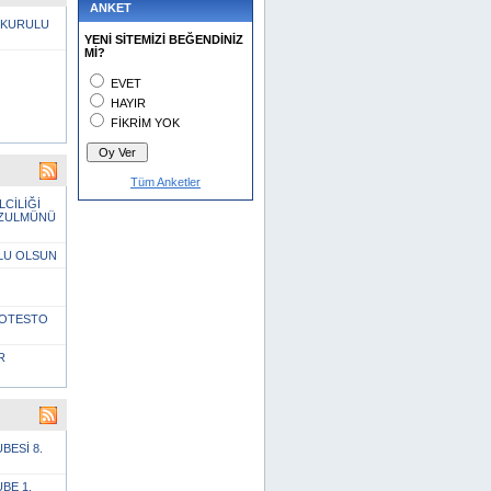
ANKET
 KURULU
YENİ SİTEMİZİ BEĞENDİNİZ
Mİ?
EVET
HAYIR
FİKRİM YOK
Tüm Anketler
LCİLİĞİ
 ZULMÜNÜ
LU OLSUN
PROTESTO
R
BESİ 8.
BE 1.