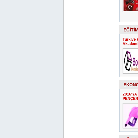
EĞİTİ
Türkiye 
Akademin
EKON
2016'YA
PENÇER