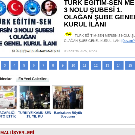
TÜRK EĞİTİM-SEN ME
3 NOLU ŞUBESİ 1.
OLAĞAN ŞUBE GENE
KURUL İLANI
TÜRK EĞİTİM-SEN MERSİN 3 NOLU ŞU
OLAĞAN ŞUBE GENEL KURUL İLANI
[Devam?n
03 Kas?m 2025, 18:23
3
4
5
6
7
8
9
10
11
12
13
14
15
ideolar
En Yeni Galeriler
MALI İŞYERLERİ