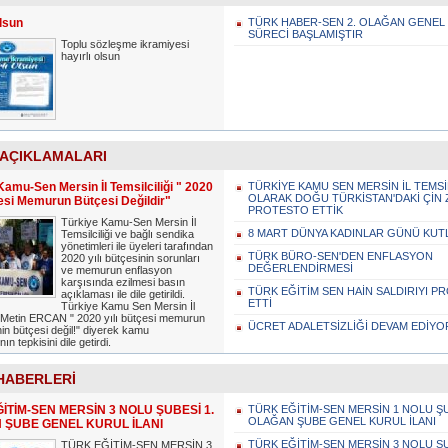
Olsun
TÜRK HABER-SEN 2. OLAĞAN GENEL
SÜRECİ BAŞLAMIŞTIR
Toplu sözleşme ikramiyesi
hayırlı olsun
 AÇIKLAMALARI
Kamu-Sen Mersin İl Temsilciliği " 2020
TÜRKİYE KAMU SEN MERSİN İL TEMSİ
OLARAK DOĞU TÜRKİSTAN'DAKİ ÇİN
çesi Memurun Bütçesi Değildir"
PROTESTO ETTİK
Türkiye Kamu-Sen Mersin İl
8 MART DÜNYA KADINLAR GÜNÜ KUT
Temsilciliği ve bağlı sendika
yönetimleri ile üyeleri tarafından
TÜRK BÜRO-SEN'DEN ENFLASYON
2020 yılı bütçesinin sorunları
DEĞERLENDİRMESİ
ve memurun enflasyon
karşısında ezilmesi basın
TÜRK EĞİTİM SEN HAİN SALDIRIYI 
açıklaması ile dile getirildi.
ETTİ
Türkiye Kamu Sen Mersin İl
i Metin ERCAN " 2020 yılı bütçesi memurun
ÜCRET ADALETSİZLİĞİ DEVAM EDİYO
in bütçesi değil!" diyerek kamu
nın tepkisini dile getirdi.
HABERLERİ
İTİM-SEN MERSİN 3 NOLU ŞUBESİ 1.
TÜRK EĞİTİM-SEN MERSİN 1 NOLU ŞU
OLAĞAN ŞUBE GENEL KURUL İLANI
 ŞUBE GENEL KURUL İLANI
TÜRK EĞİTİM-SEN MERSİN 3 NOLU ŞU
TÜRK EĞİTİM-SEN MERSİN 3