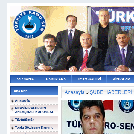
ANASAYFA
HABER ARA
FOTO GALERİ
VİDEOLAR
Ana Menü
Anasayfa
»
ŞUBE HABERLERİ
Anasayfa
MERSİN KAMU-SEN
ANLAŞMALI KURUMLAR
Tüzüğümüz
Toplu Sözleşme Kanunu