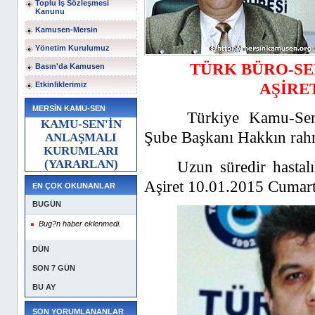
Toplu İş Sözleşmesi
Kanunu
Kamusen-Mersin
Yönetim Kurulumuz
TÜRK BÜRO-SE
Basın'da Kamusen
AŞİRE
Etkinliklerimiz
MERSİN KAMU-SEN
Türkiye Kamu-Sen
KAMU-SEN'İN
Şube Başkanı Hakkın rah
ANLAŞMALI
KURUMLARI
Uzun süredir hastal
(YARARLAN)
Aşiret 10.01.2015 Cumarte
EN ÇOK OKUNANLAR
BUGÜN
Bug?n haber eklenmedi.
DÜN
SON 7 GÜN
BU AY
SON YORUMLANANLAR