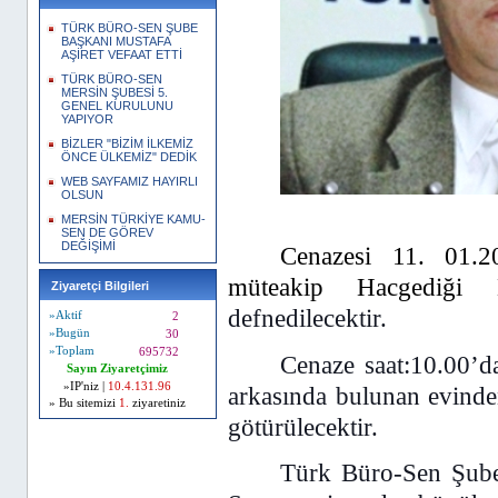
TÜRK BÜRO-SEN ŞUBE
BAŞKANI MUSTAFA
AŞİRET VEFAAT ETTİ
TÜRK BÜRO-SEN
MERSİN ŞUBESİ 5.
GENEL KURULUNU
YAPIYOR
BİZLER "BİZİM İLKEMİZ
ÖNCE ÜLKEMİZ" DEDİK
WEB SAYFAMIZ HAYIRLI
OLSUN
MERSİN TÜRKİYE KAMU-
SEN DE GÖREV
DEĞİŞİMİ
Cenazesi 11. 01.
müteakip Hacgediğ
Ziyaretçi Bilgileri
defnedilecektir.
»Aktif
2
»Bugün
30
»Toplam
695732
Cenaze saat:10.00’d
Sayın Ziyaretçimiz
»IP'niz |
10.4.131.96
arkasında bulunan evinde
» Bu sitemizi
1.
ziyaretiniz
götürülecektir.
Türk Büro-Sen Şube