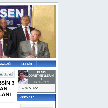
KAYNAĞI
İLETİŞİM
BENİM
ÖĞRETMENLERİM-
1
SİN 3
25 Ekim 2020
ĞAN
Çınar ARIKAN
LANI
VİDEO ARA