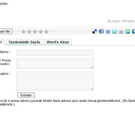
tekler
Bu haber 284 defa
Et
Yazdırılabilir Sayfa
Word'e Aktar