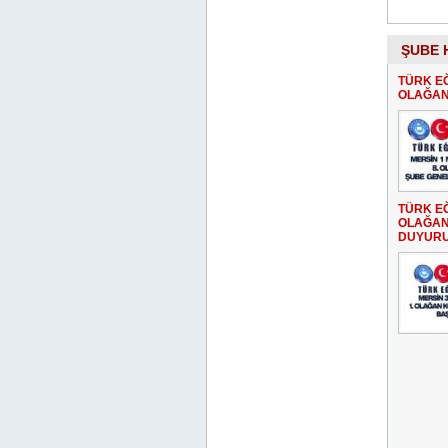
ŞUBE 
TÜRK EĞ
OLAĞAN
TÜRK EĞ
OLAĞAN
DUYUR