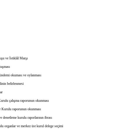
uşu ve İstiklâl Marşı
luşması
gündemi okuması ve oylanması
linin belirlenmesi
ar
Kurulu çalışma raporunun okunması
e Kurulu raporunun okunması
e denetleme kurulu raporlarının ibrası
nlu organlar ve merkez üst kurul delege seçimi