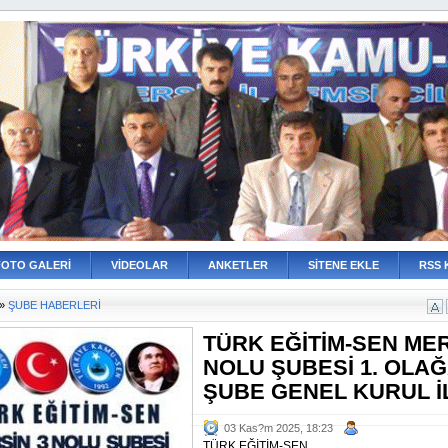
FOTO GALERİ
VİDEOLAR
ANKETLER
SİTENE EKLE
RSS 
»
ŞUBE HABERLERİ
TÜRK EĞİTİM-SEN MER
NOLU ŞUBESİ 1. OLA
ŞUBE GENEL KURUL İ
03 Kas?m 2025, 18:23
TÜRK EĞİTİM-SEN