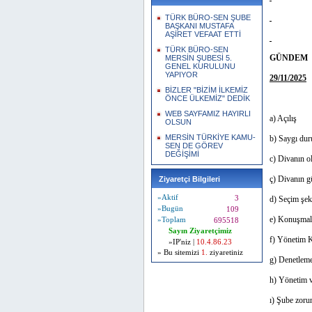
TÜRK BÜRO-SEN ŞUBE
BAŞKANI MUSTAFA
AŞİRET VEFAAT ETTİ
TÜRK BÜRO-SEN
GÜNDEM
MERSİN ŞUBESİ 5.
GENEL KURULUNU
YAPIYOR
29/11/2025
BİZLER "BİZİM İLKEMİZ
ÖNCE ÜLKEMİZ" DEDİK
WEB SAYFAMIZ HAYIRLI
a) Açılış
OLSUN
MERSİN TÜRKİYE KAMU-
b) Saygı dur
SEN DE GÖREV
DEĞİŞİMİ
c) Divanın o
ç) Divanın 
Ziyaretçi Bilgileri
»Aktif
3
d) Seçim şek
»Bugün
109
e) Konuşmal
»Toplam
695518
Sayın Ziyaretçimiz
f) Yönetim 
»IP'niz |
10.4.86.23
» Bu sitemizi
1.
ziyaretiniz
g) Denetlem
h) Yönetim v
ı) Şube zoru