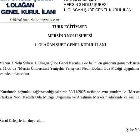
MERSİN 3 NOLU ŞUBESİ
1. OLAĞAN ŞUBE GENEL KURUL İLANI
TÜRK EĞİTİM-SEN
MERSİN 3 NOLU ŞUBESİ
1. OLAĞAN ŞUBE GENEL KURUL İLANI
Mersin 3 Nolu Şubesi 1. Olağan Şube Genel Kurulu, ekte belirtilen gündemi görüşmek üzer
at 11.00’da “
Mersin Üniversitesi Yenişehir Yerleşkesi Nevit Kodallı Oda Müziği Uygulama 
esinde toplanacaktır.
Kurulunda çoğunluk sağlanamadığı takdirde 30/11/2025 tarihinde aynı gündem ile “
Mersin
erleşkesi Nevit Kodallı Oda Müziği Uygulama ve Araştırma Merkezi”
adresinde ve saat 11
.
urul Delegelerine duyurulur.
Şube Yö