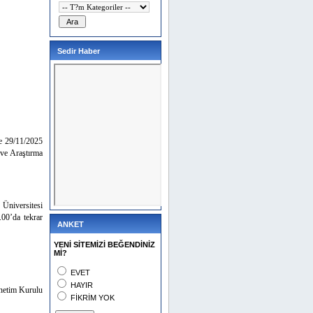
Sedir Haber
e 29/11/2025
ve Araştırma
 Üniversitesi
.00’da tekrar
ANKET
YENİ SİTEMİZİ BEĞENDİNİZ
Mİ?
EVET
HAYIR
netim Kurulu
FİKRİM YOK