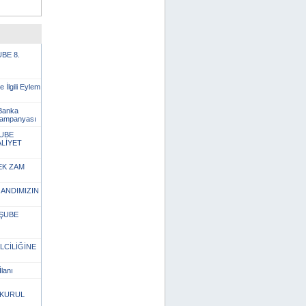
BE 8.
 İlgili Eylem
 Banka
 kampanyası
UBE
LİYET
EK ZAM
ANDIMIZIN
 ŞUBE
LCİLİĞİNE
lanı
 KURUL