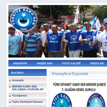
ANASAYFA
HABER ARA
FOTO GALERİ
VİDEOLAR
Ana Menü
Anasayfa
»
Duyurular
Anasayfa
MERSİN KAMU-SEN
ANLAŞMALI KURUMLAR
Tüzüğümüz
Toplu Sözleşme Kanunu