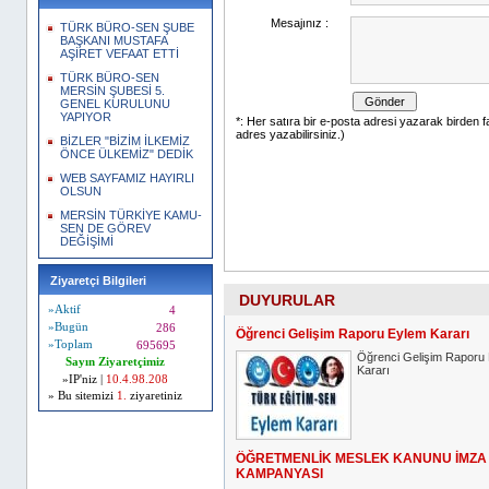
TÜRK BÜRO-SEN ŞUBE
BAŞKANI MUSTAFA
AŞİRET VEFAAT ETTİ
TÜRK BÜRO-SEN
MERSİN ŞUBESİ 5.
GENEL KURULUNU
YAPIYOR
BİZLER "BİZİM İLKEMİZ
ÖNCE ÜLKEMİZ" DEDİK
WEB SAYFAMIZ HAYIRLI
OLSUN
MERSİN TÜRKİYE KAMU-
SEN DE GÖREV
DEĞİŞİMİ
Ziyaretçi Bilgileri
DUYURULAR
»Aktif
4
»Bugün
286
Öğrenci Gelişim Raporu Eylem Kararı
»Toplam
695695
Öğrenci Gelişim Raporu
Sayın Ziyaretçimiz
Kararı
»IP'niz |
10.4.98.208
» Bu sitemizi
1.
ziyaretiniz
ÖĞRETMENLİK MESLEK KANUNU İMZA
KAMPANYASI