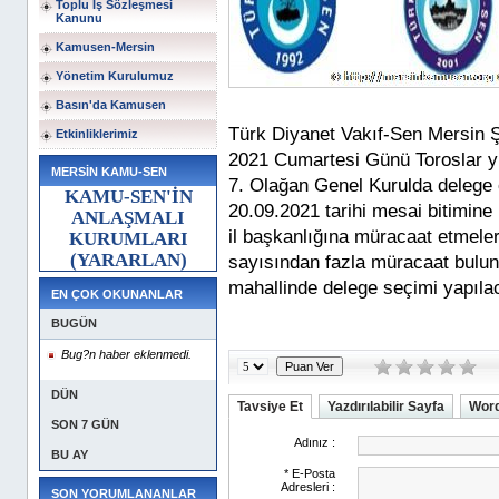
Toplu İş Sözleşmesi
Kanunu
Kamusen-Mersin
Yönetim Kurulumuz
Basın'da Kamusen
Türk Diyanet Vakıf-Sen Mersin Ş
Etkinliklerimiz
2021 Cumartesi Günü Toroslar yu
MERSİN KAMU-SEN
7. Olağan Genel Kurulda delege 
KAMU-SEN'İN
20.09.2021 tarihi mesai bitimine 
ANLAŞMALI
il başkanlığına müracaat etmele
KURUMLARI
(YARARLAN)
sayısından fazla müracaat bulun
mahallinde delege seçimi yapılac
EN ÇOK OKUNANLAR
BUGÜN
Bug?n haber eklenmedi.
DÜN
Tavsiye Et
Yazdırılabilir Sayfa
Word
SON 7 GÜN
BU AY
SON YORUMLANANLAR