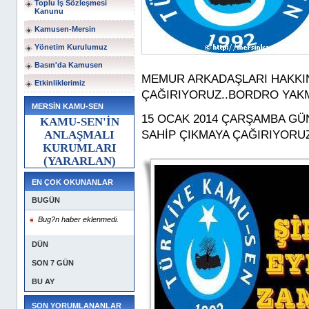
Toplu İş Sözleşmesi
Kanunu
Kamusen-Mersin
Yönetim Kurulumuz
Basın'da Kamusen
MEMUR ARKADAŞLARI HAKKIN
Etkinliklerimiz
ÇAĞIRIYORUZ..BORDRO YAK
MERSİN KAMU-SEN
15 OCAK 2014 ÇARŞAMBA G
KAMU-SEN'İN
ANLAŞMALI
SAHİP ÇIKMAYA ÇAĞIRIYORU
KURUMLARI
(YARARLAN)
EN ÇOK OKUNANLAR
BUGÜN
Bug?n haber eklenmedi.
DÜN
SON 7 GÜN
BU AY
SON YORUMLANANLAR