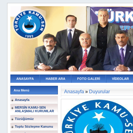
ANASAYFA
HABER ARA
FOTO GALERİ
VİDEOLAR
Ana Menü
Anasayfa
»
Duyurular
Anasayfa
MERSİN KAMU-SEN
ANLAŞMALI KURUMLAR
Tüzüğümüz
Toplu Sözleşme Kanunu