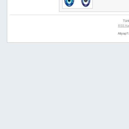
Tür
RSS Ka
Altyap?