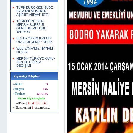
TÜRK BÜRO-SEN ŞUBE
BAŞKANI MUSTAFA
AŞİRET VEFAAT ETTİ
TÜRK BÜRO-SEN
MERSİN ŞUBESİ 5.
GENEL KURULUNU
YAPIYOR
BİZLER "BİZİM İLKEMİZ
ÖNCE ÜLKEMİZ" DEDİK
WEB SAYFAMIZ HAYIRLI
OLSUN
MERSİN TÜRKİYE KAMU-
SEN DE GÖREV
DEĞİŞİMİ
Ziyaretçi Bilgileri
»Aktif
3
»Bugün
136
»Toplam
695545
Sayın Ziyaretçimiz
»IP'niz |
10.4.195.132
» Bu sitemizi
1.
ziyaretiniz