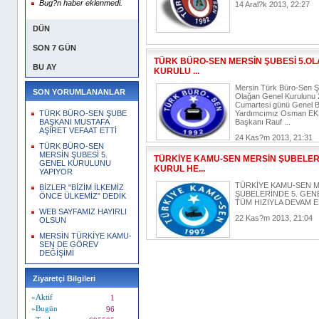
Bug?n haber eklenmedi.
14 Aral?k 2013, 22:27
DÜN
SON 7 GÜN
TÜRK BÜRO-SEN MERSİN ŞUBESİ 5.O
BU AY
KURULU ...
Mersin Türk Büro-Sen Şu
SON YORUMLANANLAR
Olağan Genel Kurulunu
Cumartesi günü Genel 
TÜRK BÜRO-SEN ŞUBE
Yardımcımız Osman EK
BAŞKANI MUSTAFA
Başkanı Rauf ...
AŞİRET VEFAAT ETTİ
24 Kas?m 2013, 21:31
TÜRK BÜRO-SEN
MERSİN ŞUBESİ 5.
TÜRKİYE KAMU-SEN MERSİN ŞUBELER
GENEL KURULUNU
KURUL HE...
YAPIYOR
TÜRKİYE KAMU-SEN 
BİZLER "BİZİM İLKEMİZ
ŞUBELERİNDE 5. GEN
ÖNCE ÜLKEMİZ" DEDİK
TÜM HIZIYLA DEVAM 
WEB SAYFAMIZ HAYIRLI
22 Kas?m 2013, 21:04
OLSUN
MERSİN TÜRKİYE KAMU-
SEN DE GÖREV
DEĞİŞİMİ
Ziyaretçi Bilgileri
»Aktif
1
»Bugün
96