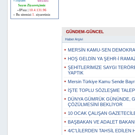
»Toplam
695505
Sayın Ziyaretçimiz
»IP'niz |
10.4.131.96
» Bu sitemizi
1.
ziyaretiniz
GÜNDEM-GÜNCEL
Haber Arşivi
MERSİN KAMU-SEN DEMOKRAS
HOŞ GELDİN YA ŞEHR-İ RAMA
ŞEHİTLERİMİZE SAYGI TERÖR
YAPTIK
Mersin Türkiye Kamu Sende Bayr
İŞTE TOPLU SÖZLEŞME TALEP
DÜNYA GÜMRÜK GÜNÜNDE, G
ÇÖZÜLMESİNİ BEKLİYOR
10 OCAK ÇALIŞAN GAZETECİL
BAŞBAKAN VE ADALET BAKANI
4/C’LİLERDEN TAHSİL EDİLEN 