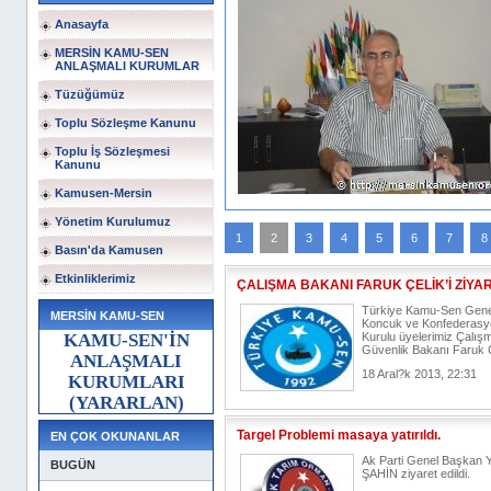
 KAMU-SEN
Anasayfa
ASİ VE ŞEHİTLER
MERSİN KAMU-SEN
NE ÇAĞRI
ANLAŞMALI KURUMLAR
Tüzüğümüz
u-Sen Mersin İl Başkanlığı olarak
necek olan Demokrasi ve Şehitler
Toplu Sözleşme Kanunu
erimizi davet ediyoruz.
[Devam?n? Oku...]
Toplu İş Sözleşmesi
Kanunu
01:28
Kamusen-Mersin
Yönetim Kurulumuz
1
2
3
4
5
6
7
8
Basın'da Kamusen
Etkinliklerimiz
ÇALIŞMA BAKANI FARUK ÇELİK’İ ZİYAR
Türkiye Kamu-Sen Genel
MERSİN KAMU-SEN
Koncuk ve Konfederasy
KAMU-SEN'İN
Kurulu üyelerimiz Çalış
Güvenlik Bakanı Faruk Çel
ANLAŞMALI
18 Aral?k 2013, 22:31
KURUMLARI
(YARARLAN)
Targel Problemi masaya yatırıldı.
EN ÇOK OKUNANLAR
Ak Parti Genel Başkan Y
BUGÜN
ŞAHİN ziyaret edildi.